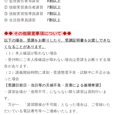
① 監理責任者等講習
8割以上
② 技能実習責任者講習
7割以上
③ 技能実習指導員講習
7割以上
④ 生活指導員講習
7割以上
◆◆ その他留意事項について ◆◆
以下の場合、
受講をお断りしたり、受講証明書をお渡しできな
くなることがあります。
（１）本人確認が取れない場合
・受付時にご本人様確認が取れない場合は受講をお断りする場
合があります。
（２）講義開始時間に遅刻・受講態度不良・試験中に不正があ
った場合
【受講日前日・当日等の天候不良・災害による振替希望】
・講習会場が「使用不可」にならない限り講習は原則行いま
す。
万が一、「講習開催が不可能」となった場合は、ご登録いた
だいている電話番号等へご連絡いたします。