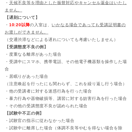
・
天候不良等を理由とした振替対応やキャンセル返金はいたし
ません。
【遅刻について】
・
10:20以降
の入室は、
いかなる場合であっても受講証明書の
お渡しができません。
（交通渋滞などによる遅れについても考慮いたしません）
【受講態度不良の例】
・度重なる離席があった場合
・受講中にスマホ、携帯電話、その他電子機器類を操作した場
合
・居眠りがあった場合
（注意喚起を行ったにも関わらず、これを繰り返し行う場合）
・他の受講者に対する迷惑行為を行った場合
・暴力行為や器物破損等、講習に対する妨害行為を行った場合
・その他の受講態度不良が認められた場合
【試験中不正の例】
・試験官の指示に従わなかった場合
・試験中に離席した場合（体調不良等やむを得ない場合を除