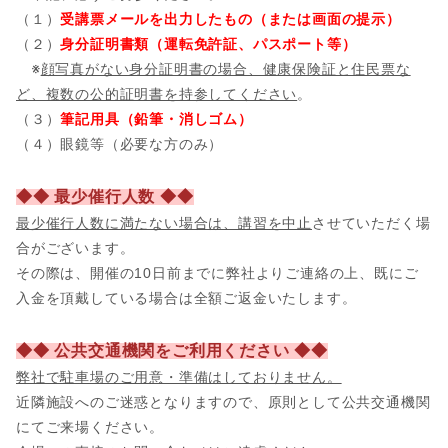
（１）
受講票メールを出力したもの（または画面の提示）
（２）
身分証明書類（運転免許証、パスポート等）
※
顔写真がない身分証明書の場合、健康保険証と住民票な
ど、複数の公的証明書を持参してください
。
（３）
筆記用具（鉛筆・消しゴム）
（４）眼鏡等（必要な方のみ）
◆◆ 最少催行人数 ◆◆
最少催行人数に満たない場合は、講習を中止
させていただく場
合がございます。
その際は、開催の10日前までに弊社よりご連絡の上、既にご
入金を頂戴している場合は全額ご返金いたします。
◆◆ 公共交通機関をご利用ください ◆◆
弊社で駐車場のご用意・準備はしておりません。
近隣施設へのご迷惑となりますので、原則として公共交通機関
にてご来場ください。