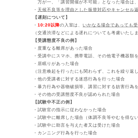
万が一、「講習開催が不可能」となった場合は、
・
天候不良等を理由とした振替対応やキャンセル
【遅刻について】
・
10:20以降
の入室は、
いかなる場合であっても受
（交通渋滞などによる遅れについても考慮いたし
【受講態度不良の例】
・度重なる離席があった場合
・受講中にスマホ、携帯電話、その他電子機器類
・居眠りがあった場合
（注意喚起を行ったにも関わらず、これを繰り返
・他の受講者に対する迷惑行為を行った場合
・暴力行為や器物破損等、講習に対する妨害行為
・その他の受講態度不良が認められた場合
【試験中不正の例】
・試験官の指示に従わなかった場合
・試験中に離席した場合（体調不良等やむを得な
・試験中に助言を与えた者又は受けた場合
・カンニング行為を行った場合