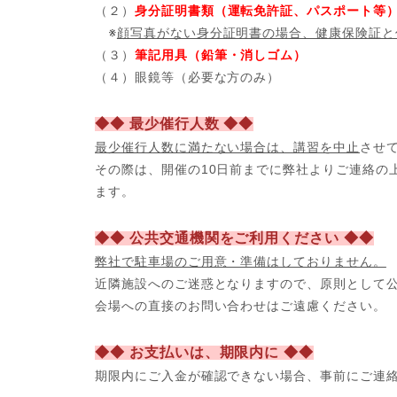
（２）
身分証明書類（運転免許証、パスポート等
※
顔写真がない身分証明書の場合、健康保険証と
（３）
筆記用具（鉛筆・消しゴム）
（４）眼鏡等（必要な方のみ）
◆◆ 最少催行人数 ◆◆
最少催行人数に満たない場合は、講習を中止
させ
その際は、開催の10日前までに弊社よりご連絡の
ます。
◆◆ 公共交通機関をご利用ください ◆◆
弊社で駐車場のご用意・準備はしておりません。
近隣施設へのご迷惑となりますので、原則として
会場への直接のお問い合わせはご遠慮ください。
◆◆ お支払いは、期限内に ◆◆
期限内にご入金が確認できない場合、事前にご連