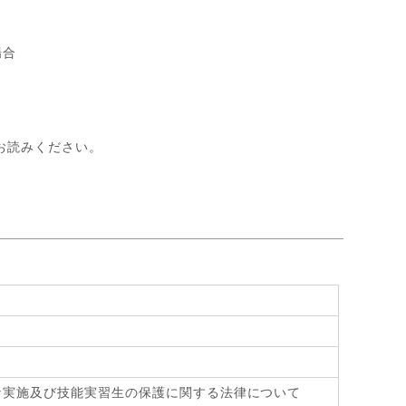
場合
お読みください。
》
な実施及び技能実習生の保護に関する法律について