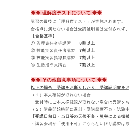
◆◆ 理解度テストについて ◆◆
講習の最後に「理解度テスト」が実施されます。
合格点に満たない場合は受講証明書は交付されず
【合格基準】
① 監理責任者等講習
8割以上
② 技能実習責任者講習
7割以上
③ 技能実習指導員講習
7割以上
④ 生活指導員講習
7割以上
◆◆ その他留意事項について ◆◆
以下の場合、
受講をお断りしたり、受講証明書を
（１）本人確認が取れない場合
・受付時にご本人様確認が取れない場合は受講を
（２）講義開始時間に遅刻・受講態度不良・試験
【受講日前日・当日等の天候不良・災害による振
・講習会場が「使用不可」にならない限り講習は