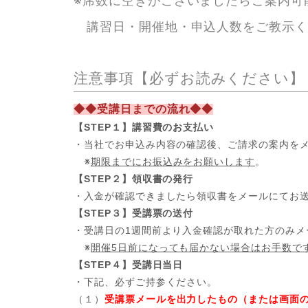
※席数に空きがございましたらご案内可
講習日・開催地・申込人数をご教示く
注意事項【必ずお読みください】
◆◆受講日までの流れ◆◆
【STEP１】講習費のお支払い
・当社でお申込み内容の確認後、ご請求の案内を
※
期限までにお振込みをお願いします
。
【STEP２】領収書の発行
・入金が確認できましたら領収書をメールにてお
【STEP３】受講票の送付
・受講日の1週間前より入金確認が取れた方のみメ
※
開催5日前になっても届かない場合はお手数で
【STEP４】受講日当日
・下記、必ずご持参ください。
（１）
受講票メールを出力したもの（または画面