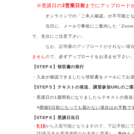
※受講日の
3営業日前
までにアップロード
オンラインでの「ご本人確認」が不可能とな
当日に、メールで事前にご案内した「Zoom
で、充分にご注意下さい。
なお、証明書のアップロードがされない場
ません
ので、
必ずアップロードをお済ませ下さい
【STEP４】領収書の発行
・入金が確認できましたら領収書をメールにてお
【STEP５】テキストの発送、講習参加URLのご
・受講日の1週間前になりましたらテキストの発送
※
開催5日前になっても届かない場合はお手数で
【STEP６】受講日当日
・
9:10
から入室可能となりますので、下記手順に
(1)表示名を受講者様のお名前に変更し、Webカ