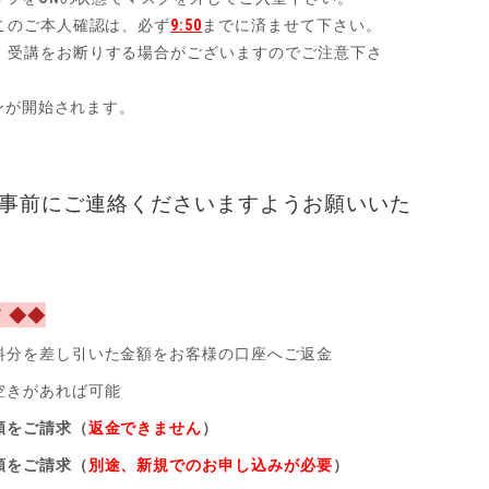
このご本人確認は、必ず
9:50
までに済ませて下さい。
受講をお断りする場合がございますのでご注意下さ
ョンが開始されます。
事前
にご連絡くださいますようお願いいた
 ◆◆
料分を差し引いた金額をお客様の口座へご返金
空きがあれば可能
額をご請求（
返金できません
）
額をご請求（
別途、新規でのお申し込みが必要
）