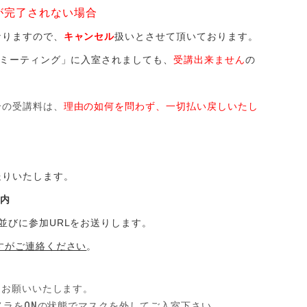
が完了されない場合
りますので、
キャンセル
扱いとさせて頂いております。
ミーティング」に入室されましても、
受講出来ません
の
合の受講料は、
理由の如何を問わず、一切払い戻しいたし
。
送りいたします。
案内
並びに参加URLをお送りします。
すがご連絡ください
。
てお願いいたします。
メラをONの状態でマスクを外してご入室下さい。