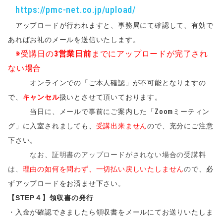
https://pmc-net.co.jp/upload/
アップロードが行われますと、事務局にて確認して、有効で
あればお礼のメールを送信いたします。
※受講日の
3営業日前
までにアップロードが完了され
ない場合
オンラインでの「ご本人確認」が不可能となりますの
で、
キャンセル
扱いとさせて頂いております。
当日に、メールで事前にご案内した「Zoomミーティン
グ」に入室されましても、
受講出来ません
ので、充分にご注意
下さい。
なお、証明書のアップロードがされない場合の受講料
は、
理由の如何を問わず、一切払い戻しいたしません
ので、
必
ずアップロードをお済ませ下さい
。
【STEP４】領収書の発行
・入金が確認できましたら領収書をメールにてお送りいたしま