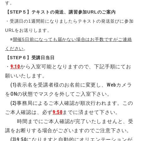
す。
【STEP５】テキストの発送、講習参加URLのご案内
・受講日の1週間前になりましたらテキストの発送並びに参加
URLをお送りします。
※
開催5日前になっても届かない場合はお手数ですがご連絡
ください
。
【STEP６】受講日当日
・
9:10
から入室可能となりますので、下記手順にてお
願いいたします。
(1)表示名を受講者様のお名前に変更し、Webカメラ
をONの状態でマスクを外してご入室下さい。
(2)事務局によるご本人確認が順次行われます。この
ご本人確認は、必ず
9:50
までに済ませて下さい。
時間までにご本人確認が完了いたしませんと、受
講をお断りする場合がございますのでご注意下さい。
(3)9:50になりますと自動的にオリエンテーションが