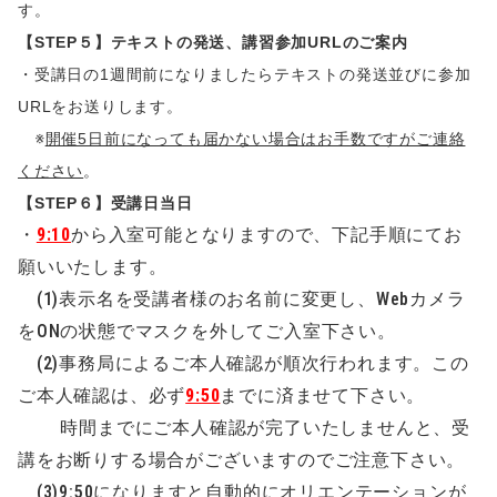
す。
【STEP５】テキストの発送、講習参加URLのご案内
・受講日の1週間前になりましたらテキストの発送並びに参加
URLをお送りします。
※
開催5日前になっても届かない場合はお手数ですがご連絡
ください
。
【STEP６】受講日当日
・
9:10
から入室可能となりますので、下記手順にてお
願いいたします。
(1)表示名を受講者様のお名前に変更し、Webカメラ
をONの状態でマスクを外してご入室下さい。
(2)事務局によるご本人確認が順次行われます。この
ご本人確認は、必ず
9:50
までに済ませて下さい。
時間までにご本人確認が完了いたしませんと、受
講をお断りする場合がございますのでご注意下さい。
(3)9:50になりますと自動的にオリエンテーションが