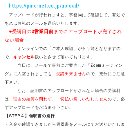
https://pmc-net.co.jp/upload/
アップロードが行われますと、事務局にて確認して、有効で
あればお礼のメールを送信いたします。
※受講日の
3営業日前
までにアップロードが完了され
ない場合
オンラインでの「ご本人確認」が不可能となりますの
で、
キャンセル
扱いとさせて頂いております。
当日に、メールで事前にご案内した「Zoomミーティン
グ」に入室されましても、
受講出来ません
ので、充分にご注意
下さい。
なお、証明書のアップロードがされない場合の受講料
は、
理由の如何を問わず、一切払い戻しいたしません
ので、
必
ずアップロードをお済ませ下さい
。
【STEP４】領収書の発行
・入金が確認できましたら領収書をメールにてお送りいたしま