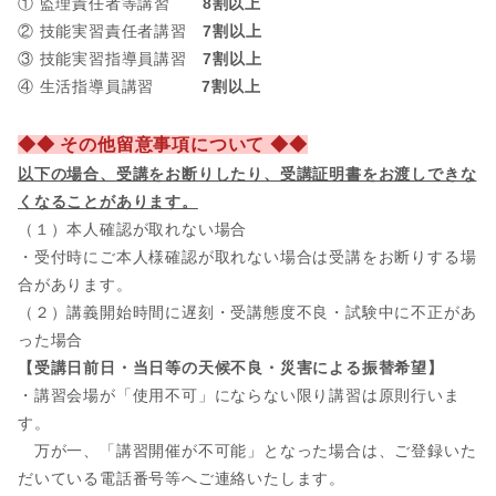
① 監理責任者等講習
8割以上
② 技能実習責任者講習
7割以上
③ 技能実習指導員講習
7割以上
④ 生活指導員講習
7割以上
◆◆ その他留意事項について ◆◆
以下の場合、
受講をお断りしたり、受講証明書をお渡しできな
くなることがあります。
（１）本人確認が取れない場合
・受付時にご本人様確認が取れない場合は受講をお断りする場
合があります。
（２）講義開始時間に遅刻・受講態度不良・試験中に不正があ
った場合
【受講日前日・当日等の天候不良・災害による振替希望】
・講習会場が「使用不可」にならない限り講習は原則行いま
す。
万が一、「講習開催が不可能」となった場合は、ご登録いた
だいている電話番号等へご連絡いたします。