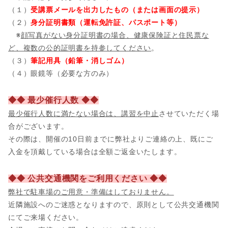
（１）
受講票メールを出力したもの（または画面の提示）
（２）
身分証明書類（運転免許証、パスポート等）
※
顔写真がない身分証明書の場合、健康保険証と住民票な
ど、複数の公的証明書を持参してください
。
（３）
筆記用具（鉛筆・消しゴム）
（４）眼鏡等（必要な方のみ）
◆◆ 最少催行人数 ◆◆
最少催行人数に満たない場合は、講習を中止
させていただく場
合がございます。
その際は、開催の10日前までに弊社よりご連絡の上、既にご
入金を頂戴している場合は全額ご返金いたします。
◆◆ 公共交通機関をご利用ください ◆◆
弊社で駐車場のご用意・準備はしておりません。
近隣施設へのご迷惑となりますので、原則として公共交通機関
にてご来場ください。