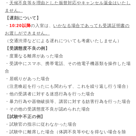
・
天候不良等を理由とした振替対応やキャンセル返金はいたし
ません。
【遅刻について】
・
10:20以降
の入室は、
いかなる場合であっても受講証明書の
お渡しができません。
（交通渋滞などによる遅れについても考慮いたしません）
【受講態度不良の例】
・度重なる離席があった場合
・受講中にスマホ、携帯電話、その他電子機器類を操作した場
合
・居眠りがあった場合
（注意喚起を行ったにも関わらず、これを繰り返し行う場合）
・他の受講者に対する迷惑行為を行った場合
・暴力行為や器物破損等、講習に対する妨害行為を行った場合
・その他の受講態度不良が認められた場合
【試験中不正の例】
・試験官の指示に従わなかった場合
・試験中に離席した場合（体調不良等やむを得ない場合を除