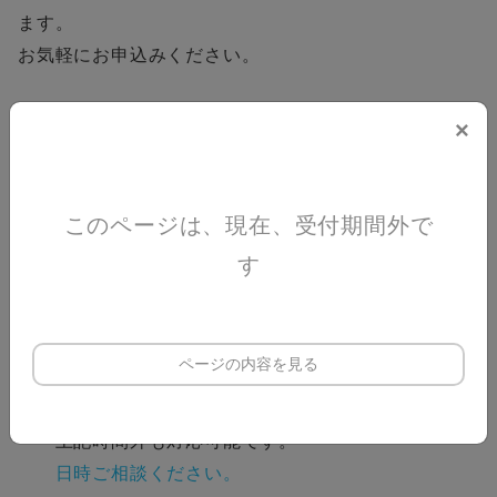
ます。
お気軽にお申込みください。
ご来所された方へ
×
自衛隊グッズ差し上げます( ^ω^ )
■場 所
このページは、現在、受付期間外で
自衛隊福岡地方協力本部
す
八女地域事務所
（法務局建物 ２階）
ページの内容を見る
■時 間
各日 10:00～16:30
上記時間外も対応可能です。
日時ご相談ください。