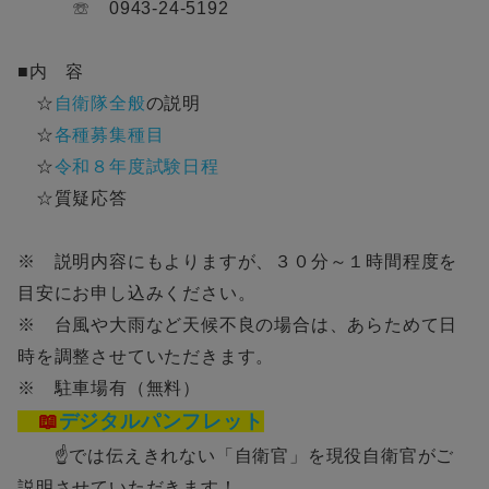
☏ 0943-24-5192
■内 容
☆
自衛隊全般
の説明
☆
各種募集種目
☆
令和８年度試験日程
☆質疑応答
※ 説明内容にもよりますが、３０分～１時間程度を
目安にお申し込みください。
※ 台風や大雨など天候不良の場合は、あらためて日
時を調整させていただきます。
※ 駐車場有（
無料）
📖
デジタルパンフレット
☝では伝えきれない「自衛官」を現役自衛官がご
説明させていただきます！