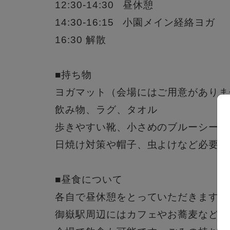
12:30-14:30 昼休憩
14:30-16:15 小園メイン経絡ヨガ
16:30 解散
■持ち物
ヨガマット（会場にはご用意がありま
飲み物、ラグ、タオル
歩きやすい靴、小さめのブルーシート
日焼け対策や帽子、虫よけなど必要で
■昼食について
各自で昼休憩をとっていただきます。
御嶽駅周辺にはカフェやお蕎麦など様