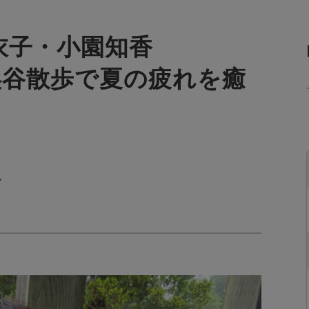
衣子・小園知香
GAと渓谷散歩で夏の疲れを癒
～