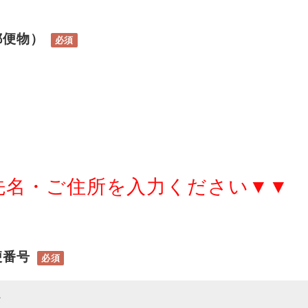
郵便物）
必須
先名・ご住所を入力ください▼▼
便番号
必須