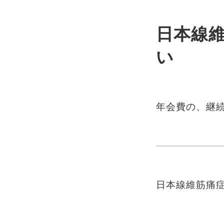
日本線維
い
年会費の、継
日本線維筋痛