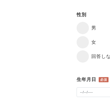
性別
男
女
回答し
生年月日
必須