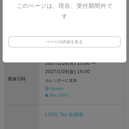
す。
このページは、現在、受付期間外で
す
2027/1/12(火) 13:00 まで
申込期間
ページの内容を見る
あと 156日
2027/1/26(火) 13:00 〜
2027/1/29(金) 16:00
開催日時
カレンダーに追加
Google
Mac (iOS)
LSAS Tec 会議室