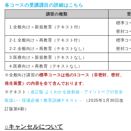
各コースの受講課目の詳細はこちら
講習の種類
標準コ
1.全般向け＞新規教育（テキスト付）
密封コ
2-1.全般向け＞再教育（テキスト付）
標準コ
2-2.全般向け＞再教育（テキストなし）
密封コ
3.医療向け＞新規教育（テキストなし）
4.医療向け＞再教育（テキストなし）
※全般向け講習の
標準コースは他の3コース（非密封、密封、
発生装置）の内容を全て含んでおります
。
※テキスト：
改訂版 よくわかる放射線・アイソトープの安全
取扱い－現場必備！教育訓練テキスト－
（2025年1月30日改
訂版第4刷）
○キャンセルについて