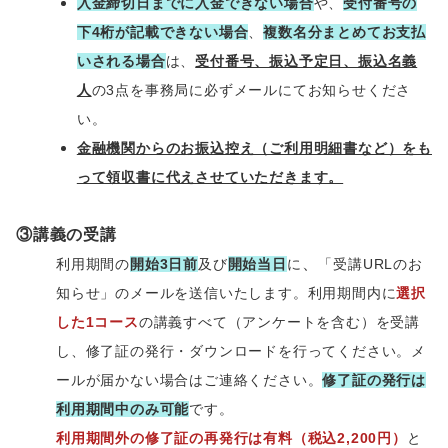
入金締切日までに入金できない場合
や、
受付番号の
下4桁が記載できない場合
、
複数名分まとめてお支払
いされる場合
は、
受付番号、振込予定日、振込名義
人
の3点を事務局に必ずメールにてお知らせくださ
い。
金融機関からのお振込控え（ご利用明細書など）をも
って領収書に代えさせていただきます。
③講義の受講
、
利用期間の
開始3日前
及び
開始当日
に
「受講URLのお
知らせ」のメールを送信いたします。
利用期間内に
選択
した1コース
の講義すべて（アンケートを含む）を受講
し、修了証の発行・ダウンロードを行ってください。メ
ールが届かない場合はご連絡ください。
修了証の発行は
利用期間中のみ可能
です。
利用期間外の修了証の再発行は有料（税込2,200円）
と