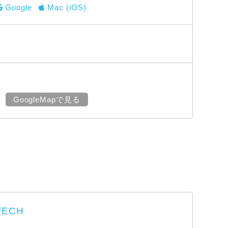
Google
Mac (iOS)
GoogleMapで見る
TECH