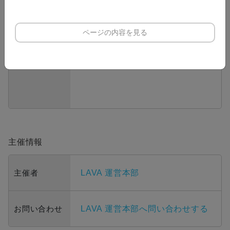
代々木公園
〒151-0052 東京都渋谷区代々木
ページの内容を見る
神園町２−１
GoogleMapで見る
開催地
主催情報
主催者
LAVA 運営本部
お問い合わせ
LAVA 運営本部へ問い合わせする