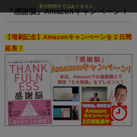
受付期間中ではありません。
『感謝脳』Amazonキャンペーン！
【増刷記念】Amazonキャンぺーンを２日間
延長！