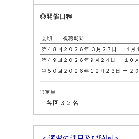
◎開催日程
会期
視聴期間
第４８回
２０２６年 ３月２７日 ー ４月
第４９回
２０２６年９月２４日 ー １０
第５０回
２０２６年１２月２３日 ー ２
◎定員
各回３２名
＜講習の課目及び時間＞