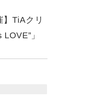
催】TiAクリ
 LOVE”」