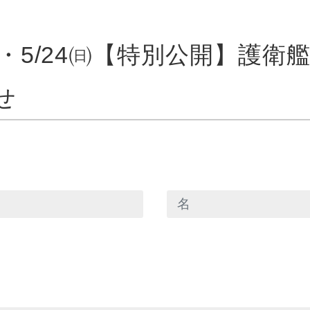
㈯・5/24㈰【特別公開】護衛
せ