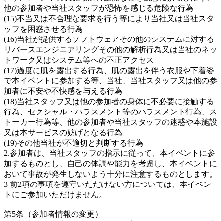
他の参加者や当社スタッフが恐怖を感じる危険な行為
(15)不当又は不合理な要求を行う等により当社又は当社スタ
ッフを困惑させる行為
(16)当社が提供するソフトウェアその他のシステムに対する
リバースエンジニアリングその他の解析行為又は当社のネッ
トワーク又はシステム等への不正アクセス
(17)過度に肌を露出する行為、肌の露出を伴う衣服や下着姿
で本イベントに参加する等、当社、当社スタッフ又は他の参
加者に不安や不快感を与える行為
(18)当社スタッフ又は他の参加者の身体に不必要に接触する
行為、セクシャル・ハラスメント等のハラスメント行為、ス
トーカー行為等、他の参加者や当社スタッフの迷惑や本施設
又は本サービスの妨げとなる行為
(19)その他当社が不適切と判断する行為
2.参加者は、当社スタッフの指示に従って、本イベントに参
加するものとし、自己の体調や能力を考慮し、本イベントに
おいて事故が発生しないよう十分に注意するものとします。
3 前2項の事項を遵守いただけない方については、本イベン
トにご参加いただけません。
第5条（参加者情報の変更）