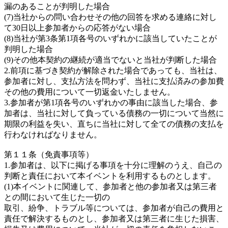
漏のあることが判明した場合
(7)当社からの問い合わせその他の回答を求める連絡に対し
て30日以上参加者からの応答がない場合
(8)当社が第3条第1項各号のいずれかに該当していたことが
判明した場合
(9)その他本契約の継続が適当でないと当社が判断した場合
2.前項に基づき契約が解除された場合であっても、当社は、
参加者に対し、支払方法を問わず、当社に支払済みの参加費
その他の費用について一切返金いたしません。
3.参加者が第1項各号のいずれかの事由に該当した場合、参
加者は、当社に対して負っている債務の一切について当然に
期限の利益を失い、直ちに当社に対して全ての債務の支払を
行わなければなりません。
第１１条（免責事項等）
1.参加者は、以下に掲げる事項を十分に理解のうえ、自己の
判断と責任において本イベントを利用するものとします。
(1)本イベントに関連して、参加者と他の参加者又は第三者
との間において生じた一切の
取引、紛争、トラブル等については、参加者が自己の費用と
責任で解決するものとし、参加者又は第三者に生じた損害、