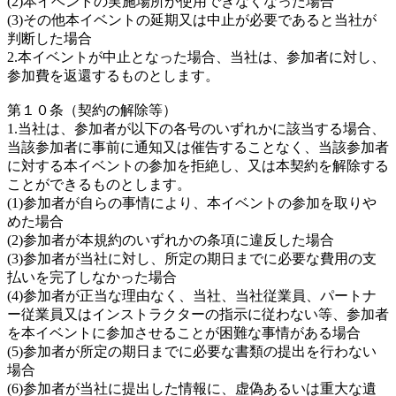
(2)本イベントの実施場所が使用できなくなった場合
(3)その他本イベントの延期又は中止が必要であると当社が
判断した場合
2.本イベントが中止となった場合、当社は、参加者に対し、
参加費を返還するものとします。
第１０条（契約の解除等）
1.当社は、参加者が以下の各号のいずれかに該当する場合、
当該参加者に事前に通知又は催告することなく、当該参加者
に対する本イベントの参加を拒絶し、又は本契約を解除する
ことができるものとします。
(1)参加者が自らの事情により、本イベントの参加を取りや
めた場合
(2)参加者が本規約のいずれかの条項に違反した場合
(3)参加者が当社に対し、所定の期日までに必要な費用の支
払いを完了しなかった場合
(4)参加者が正当な理由なく、当社、当社従業員、パートナ
ー従業員又はインストラクターの指示に従わない等、参加者
を本イベントに参加させることが困難な事情がある場合
(5)参加者が所定の期日までに必要な書類の提出を行わない
場合
(6)参加者が当社に提出した情報に、虚偽あるいは重大な遺