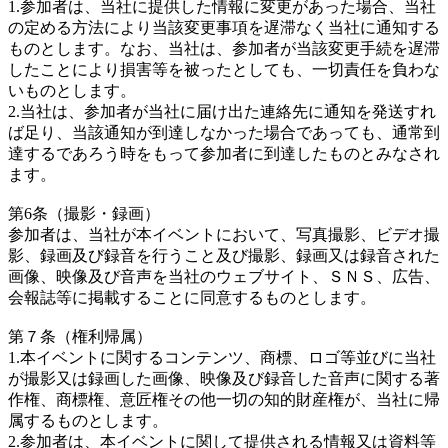
1.参加者は、当社に提供した情報に変更があった場合、当社
の定める方法により当該変更事項を遅滞なく当社に通知する
ものとします。なお、当社は、参加者が当該変更手続を遅滞
したことにより損害等を被ったとしても、一切責任を負わな
いものとします。
2.当社は、参加者が当社に届け出た連絡先に通知を発送すれ
ば足り、当該通知が到達しなかった場合であっても、通常到
達するであろう時をもって参加者に到達したものとみなされ
ます。
第6条（撮影・録画）
参加者は、当社が本イベントにおいて、写真撮影、ビデオ撮
影、録画及び録音を行うこと及び撮影、録画又は録音された
画像、映像及び音声を当社のウェブサイト、ＳＮＳ、広告、
会報誌等に掲載することに同意するものとします。
第７条（権利帰属）
1.本イベントに関するコンテンツ、商標、ロゴ等並びに当社
が撮影又は録画した画像、映像及び録音した音声に関する著
作権、商標権、意匠権その他一切の知的財産権が、当社に帰
属するものとします。
2.参加者は、本イベントに関して提供される情報又は資料等