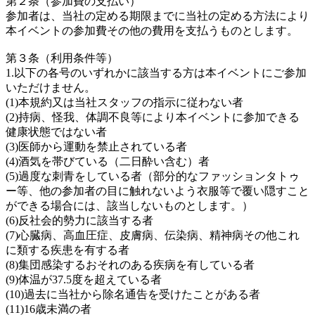
第２条（参加費の支払い）
参加者は、当社の定める期限までに当社の定める方法により
本イベントの参加費その他の費用を支払うものとします。
第３条（利用条件等）
1.以下の各号のいずれかに該当する方は本イベントにご参加
いただけません。
(1)本規約又は当社スタッフの指示に従わない者
(2)持病、怪我、体調不良等により本イベントに参加できる
健康状態ではない者
(3)医師から運動を禁止されている者
(4)酒気を帯びている（二日酔い含む）者
(5)過度な刺青をしている者（部分的なファッションタトゥ
ー等、他の参加者の目に触れないよう衣服等で覆い隠すこと
ができる場合には、該当しないものとします。）
(6)反社会的勢力に該当する者
(7)心臓病、高血圧症、皮膚病、伝染病、精神病その他これ
に類する疾患を有する者
(8)集団感染するおそれのある疾病を有している者
(9)体温が37.5度を超えている者
(10)過去に当社から除名通告を受けたことがある者
(11)16歳未満の者