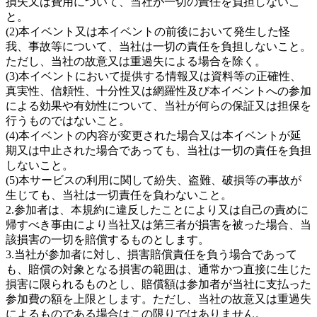
損失又は費用について、当社が一切の責任を負担しないこ
と。
(2)本イベント又は本イベントの前後において発生した怪
我、事故等について、当社は一切の責任を負担しないこと。
ただし、当社の故意又は重過失による場合を除く。
(3)本イベントにおいて提供する情報又は資料等の正確性、
真実性、信頼性、十分性又は網羅性及び本イベントへの参加
による効果や有効性について、当社が何らの保証又は担保を
行うものではないこと。
(4)本イベントの内容が変更された場合又は本イベントが延
期又は中止された場合であっても、当社は一切の責任を負担
しないこと。
(5)本サービスの利用に関して紛失、盗難、破損等の事故が
生じても、当社は一切責任を負わないこと。
2.参加者は、本規約に違反したことにより又は自己の責めに
帰すべき事由により当社又は第三者が損害を被った場合、当
該損害の一切を賠償するものとします。
3.当社が参加者に対し、損害賠償責任を負う場合であって
も、賠償の対象となる損害の範囲は、通常かつ直接に生じた
損害に限られるものとし、賠償額は参加者が当社に支払った
参加費の額を上限とします。ただし、当社の故意又は重過失
によるものである場合はこの限りではありません。