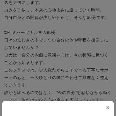
スを大切にします。
力みを手放し、本来の心地よさに還っていく時間。
自分自身との関係が少しやわらぐ、そんな60分です。
➁セミパーソナルヨガ90分
日々の忙しさの中で、つい自分の体や呼吸を後回しに
していませんか？
ヨガは、自分の内側に意識を向け、今の状態に気づく
ことから始まります。
このクラスでは、少人数だからこそできる丁寧なサポ
ートのもと、一人ひとりの体に合わせて無理なく整え
ていきます。
誰かと比べるのではなく、“今の自分”を感じながら動く
ことで、体だけでなく心の余白も広がっていきます。
×
90分の中で、深く呼吸し、静かに整う時間を。
※本クラスは、2名様以上のお申込みで開催させていた