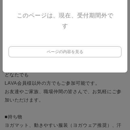
だいております。
このページは、現在、受付期間外で
■イベントスケジュール
す
2026年7月中
（開催日時は、お申込み後にご相談させていただきま
す）
ページの内容を見る
■参加資格
どなたでも
LAVA会員様以外の方でもご参加可能です。
お友達やご家族、職場仲間の皆さんで、お気軽にご参
加いただけます。
■持ち物
ヨガマット、動きやすい服装（ヨガウェア推奨）、汗