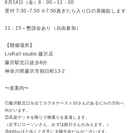
8月14日（金）8：00～11：00
受付 7:30 -7:50 ※7:50過ぎたら入り口の扉施錠します
11：15～懇談会あり（自由参加）
【開催場所】
LivRall studio 藤沢店
藤沢駅北口徒歩6分
神奈川県藤沢市朝日町13-2
〜道案内〜
①藤沢駅北口を出てカラオケベスト10さんのあるビルの方向へ
向かいます。
②高架デッキを降りて柳通りを直進します。
（左手にローソンさん、みずほ銀行さんがみえます。）
③400ｍほど歩くと左手に太陽生命ビルがございます。